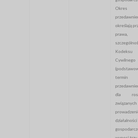
Okres
przedawnie
określają pr
prawa
szczególnoś
Kodeksu
Cywilnego
(podstawo
termin
przedawnie
dla rosz
związany
prowadzen
działalności
gospodarcz
wynosi trzy 