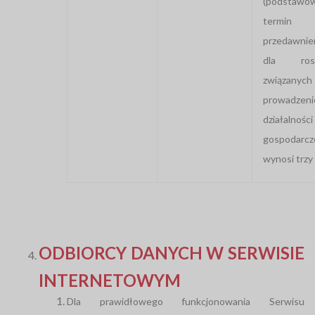
(podstawo
termin
przedawnie
dla rosz
związany
prowadzen
działalności
gospodarcz
wynosi trzy 
ODBIORCY DANYCH W SERWISIE
INTERNETOWYM
Dla prawidłowego funkcjonowania Serwisu