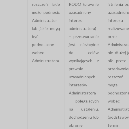
roszczeń jakie
RODO (prawnie
istnienia p
może podnosić
uzasadniony
uzasadnion
Administrator
interes
interesu
lub jakie mogą
administratora)
realizowan
być
– przetwarzanie
przez
podnoszone
jest niezbędne
Administrat
wobec
do celów
nie dłużej 
Administratora
wynikających z
niż przez 
prawnie
przedawnie
uzasadnionych
roszczeń 
interesów
mogą 
Administratora
podnoszon
– polegających
wobec
na ustaleniu,
Administrat
dochodzeniu lub
(podstawo
obronie
termin