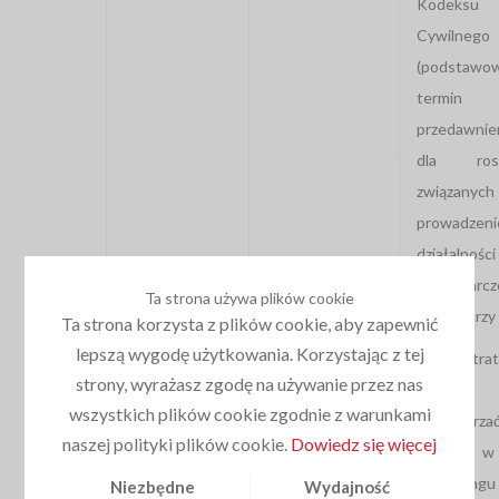
Kodeksu
Cywilnego
(podstawo
termin
przedawnie
dla rosz
związany
prowadzen
działalności
gospodarcz
Ta strona używa plików cookie
wynosi trzy 
Ta strona korzysta z plików cookie, aby zapewnić
lepszą wygodę użytkowania. Korzystając z tej
Administrat
strony, wyrażasz zgodę na używanie przez nas
może
wszystkich plików cookie zgodnie z warunkami
przetwarza
naszej polityki plików cookie.
Dowiedz się więcej
danych w
marketingu
Niezbędne
Wydajność