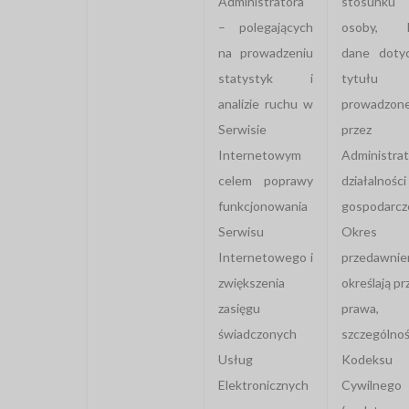
Administratora
stosunk
– polegających
osoby, k
na prowadzeniu
dane dotyc
statystyk i
tytułu
analizie ruchu w
prowadzone
Serwisie
przez
Internetowym
Administrat
celem poprawy
działalności
funkcjonowania
gospodarcze
Serwisu
Okres
Internetowego i
przedawnie
zwiększenia
określają pr
zasięgu
prawa
świadczonych
szczególnoś
Usług
Kodeksu
Elektronicznych
Cywilnego