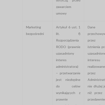
dotyczą, przed
zawarciem
umowy
Marketing
Artykuł 6 ust. 1
Dane
bezpośredni
lit. f)
przechowy
Rozporządzenia
przez o
RODO (prawnie
istnienia p
uzasadniony
uzasadnion
interes
interesu
administratora)
realizowan
– przetwarzanie
przez
jest niezbędne
Administrat
do celów
nie dłużej 
wynikających z
niż przez 
prawnie
przedawnie