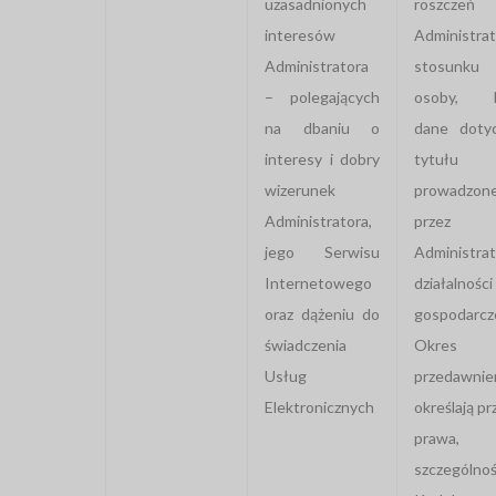
uzasadnionych
roszczeń
interesów
Administra
Administratora
stosunk
– polegających
osoby, k
na dbaniu o
dane dotyc
interesy i dobry
tytułu
wizerunek
prowadzone
Administratora,
przez
jego Serwisu
Administrat
Internetowego
działalności
oraz dążeniu do
gospodarcze
świadczenia
Okres
Usług
przedawnie
Elektronicznych
określają pr
prawa
szczególnoś