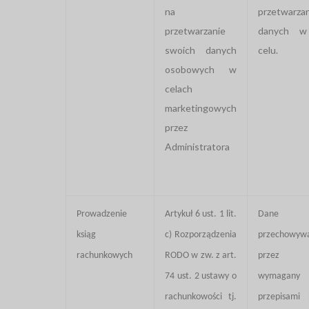
na
przetwarzan
przetwarzanie
danych w
swoich danych
celu.
osobowych w
celach
marketingowych
przez
Administratora
Prowadzenie
Artykuł 6 ust. 1 lit.
Dane
ksiąg
c) Rozporządzenia
przechowyw
rachunkowych
RODO w zw. z art.
przez o
74 ust. 2 ustawy o
wymagany
rachunkowości tj.
przepisami