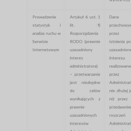
Prowadzenie
Artykuł 6 ust. 1
Dane
statystyk i
lit. f)
przechowy
analiza ruchu w
Rozporządzenia
przez o
Serwisie
RODO (prawnie
istnienia p
Internetowym
uzasadniony
uzasadnion
interes
interesu
administratora)
realizowan
– przetwarzanie
przez
jest niezbędne
Administrat
do celów
nie dłużej 
wynikających z
niż przez 
prawnie
przedawnie
uzasadnionych
roszczeń
interesów
Administra