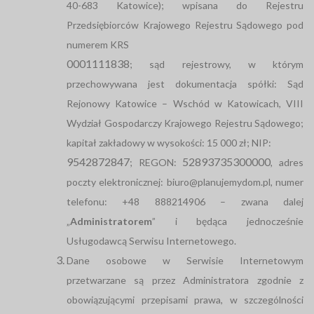
40-683 Katowice); wpisana do Rejestru
Przedsiębiorców Krajowego Rejestru Sądowego pod
numerem KRS
0001111838
; sąd rejestrowy, w którym
przechowywana jest dokumentacja spółki: Sąd
Rejonowy Katowice – Wschód w Katowicach, VIII
Wydział Gospodarczy Krajowego Rejestru Sądowego;
kapitał zakładowy w wysokości: 15 000 zł; NIP:
9542872847
52893735300000
; REGON:
, adres
poczty elektronicznej: biuro@planujemydom.pl, numer
telefonu: +48 888214906 – zwana dalej
„
Administratorem
” i będąca jednocześnie
Usługodawcą Serwisu Internetowego.
Dane osobowe w Serwisie Internetowym
przetwarzane są przez Administratora zgodnie z
obowiązującymi przepisami prawa, w szczególności