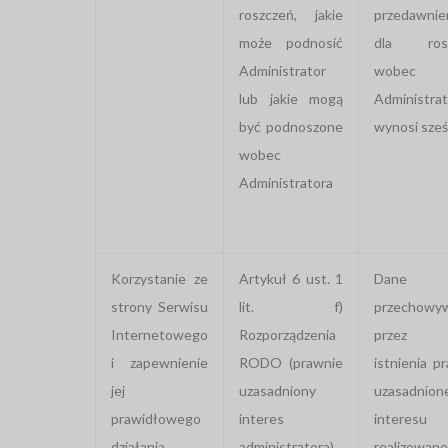
roszczeń, jakie
przedawnie
może podnosić
dla rosz
Administrator
wobec
lub jakie mogą
Administrat
być podnoszone
wynosi sześć
wobec
Administratora
Korzystanie ze
Artykuł 6 ust. 1
Dane
strony Serwisu
lit. f)
przechowy
Internetowego
Rozporządzenia
przez o
i zapewnienie
RODO (prawnie
istnienia p
jej
uzasadniony
uzasadnion
prawidłowego
interes
interesu
działania
administratora)
realizowan