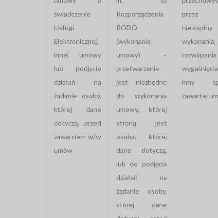
umowy o
lit. b)
przechowy
świadczenie
Rozporządzenia
przez o
Usługi
RODO
niezbędn
Elektronicznej,
(wykonanie
wykonania,
innej umowy
umowy) –
rozwiązani
lub podjęcie
przetwarzanie
wygaśnię
działań na
jest niezbędne
inny sp
żądanie osoby,
do wykonania
zawartej u
której dane
umowy, której
dotyczą, przed
stroną jest
zawarciem w/w
osoba, której
umów
dane dotyczą,
lub do podjęcia
działań na
żądanie osoby,
której dane