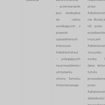
– przetwarzanie
przez
jest niezbędne
Administrat
do celów
nie dłużej 
wynikających z
niż przez 
prawnie
przedawnie
uzasadnionych
roszczeń
interesów
Administra
Administratora
stosunk
– polegających
osoby, k
na prowadzeniu i
dane dotyc
utrzymaniu
tytułu
strony Serwisu
prowadzone
Internetowego
przez
Administrat
działalności
gospodarcze