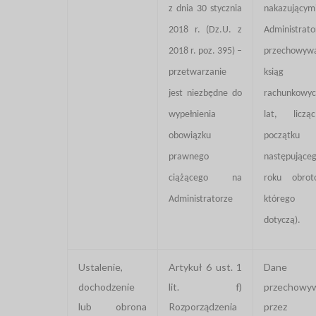
z dnia 30 stycznia
nakazującym
2018 r. (Dz.U. z
Administrato
2018 r. poz. 395) –
przechowyw
przetwarzanie
ksiąg
jest niezbędne do
rachunkowy
wypełnienia
lat, licz
obowiązku
początku
prawnego
następując
ciążącego na
roku obrot
Administratorze
którego 
dotyczą).
Ustalenie,
Artykuł 6 ust. 1
Dane
dochodzenie
lit. f)
przechowy
lub obrona
Rozporządzenia
przez o