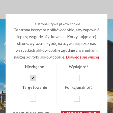
Ta strona używa plików cookie
Ta strona korzysta z plików cookie, aby zapewnić
lepszą wygodę użytkowania. Korzystając z tej
strony, wyrażasz zgodę na używanie przez nas
wszystkich plików cookie zgodnie z warunkami
naszej polityki plików cookie.
Dowiedz się więcej
ul. Barcelońska 62
Katowice 40-683
Niezbędne
Wydajność
woj. śląskie
KONTAKT Z NAMI
Targetowanie
Funkcjonalność
biuro@planujemydom.pl