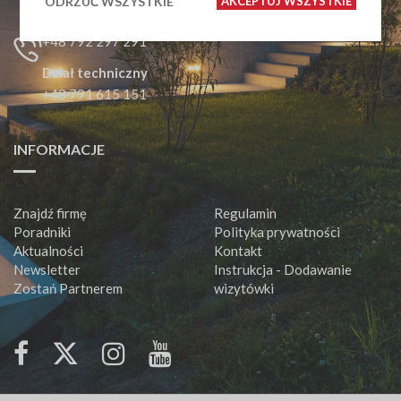
Dział handlowy
ODRZUĆ WSZYSTKIE
AKCEPTUJ WSZYSTKIE
+48 666 663 737
+48 792 297 291
Dział techniczny
+48 791 615 151
INFORMACJE
Znajdź firmę
Regulamin
Poradniki
Polityka prywatności
Aktualności
Kontakt
Newsletter
Instrukcja - Dodawanie
Zostań Partnerem
wizytówki