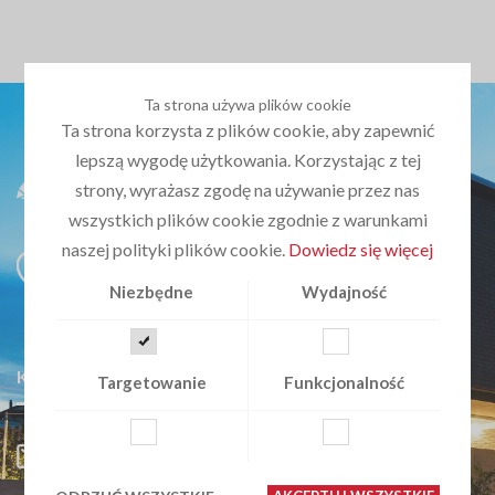
Ta strona używa plików cookie
Ta strona korzysta z plików cookie, aby zapewnić
lepszą wygodę użytkowania. Korzystając z tej
strony, wyrażasz zgodę na używanie przez nas
wszystkich plików cookie zgodnie z warunkami
naszej polityki plików cookie.
Dowiedz się więcej
ul. Barcelońska 62
Katowice 40-683
Niezbędne
Wydajność
woj. śląskie
KONTAKT Z NAMI
Targetowanie
Funkcjonalność
biuro@planujemydom.pl