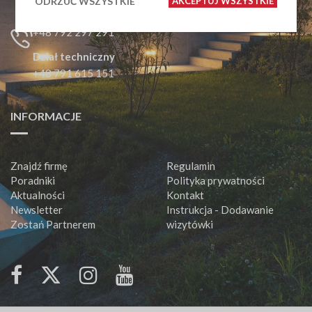
Dział handlowy
ODRZUĆ WSZYSTKIE
AKCEPTUJ WSZYSTKIE
+48 666 663 737
+48 792 297 291
Dział techniczny
+48 791 615 151
INFORMACJE
Znajdź firmę
Regulamin
Poradniki
Polityka prywatności
Aktualności
Kontakt
Newsletter
Instrukcja - Dodawanie
Zostań Partnerem
wizytówki