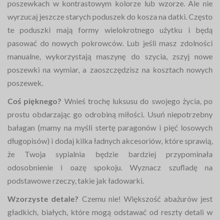
poszewkach w kontrastowym kolorze lub wzorze. Ale nie
wyrzucaj jeszcze starych poduszek do kosza na datki. Często
te poduszki mają formy wielokrotnego użytku i będą
pasować do nowych pokrowców. Lub jeśli masz zdolności
manualne, wykorzystają maszynę do szycia, zszyj nowe
poszewki na wymiar, a zaoszczędzisz na kosztach nowych
poszewek.
Coś pięknego?
Wnieś trochę luksusu do swojego życia, po
prostu obdarzając go odrobiną miłości. Usuń niepotrzebny
bałagan (mamy na myśli stertę paragonów i pięć losowych
długopisów) i dodaj kilka ładnych akcesoriów, które sprawią,
że Twoja sypialnia będzie bardziej przypominała
odosobnienie i oazę spokoju. Wyznacz szufladę na
podstawowe rzeczy, takie jak ładowarki.
Wzorzyste detale?
Czemu nie! Większość abażurów jest
gładkich, białych, które mogą odstawać od reszty detali w