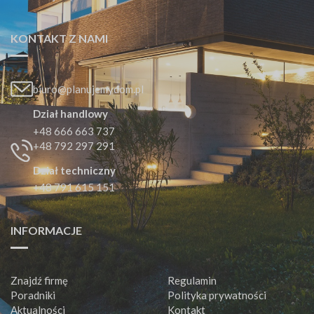
KONTAKT Z NAMI
biuro@planujemydom.pl
Dział handlowy
+48 666 663 737
+48 792 297 291
Dział techniczny
+48 791 615 151
INFORMACJE
Znajdź firmę
Regulamin
Poradniki
Polityka prywatności
Aktualności
Kontakt